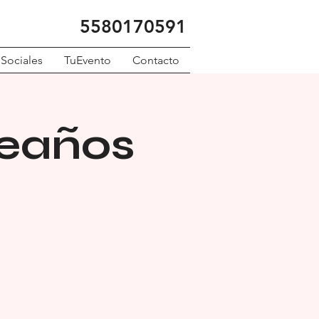
5580170591
 Sociales
TuEvento
Contacto
leaños