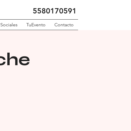
5580170591
 Sociales
TuEvento
Contacto
nche