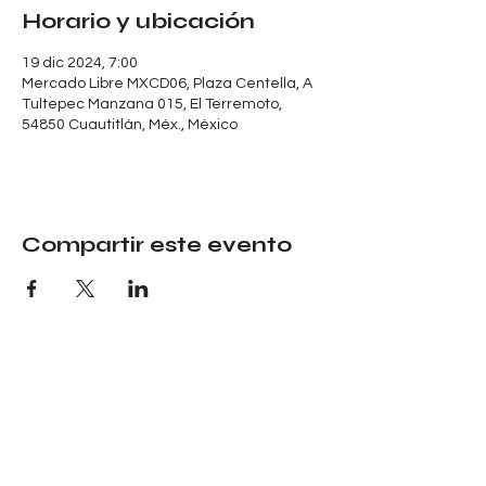
Horario y ubicación
19 dic 2024, 7:00
Mercado Libre MXCD06, Plaza Centella, A
Tultepec Manzana 015, El Terremoto,
54850 Cuautitlán, Méx., México
Compartir este evento
Tel:
5580170591
contacto@fotoflipmexico.com
Derku Eventos SA de CV