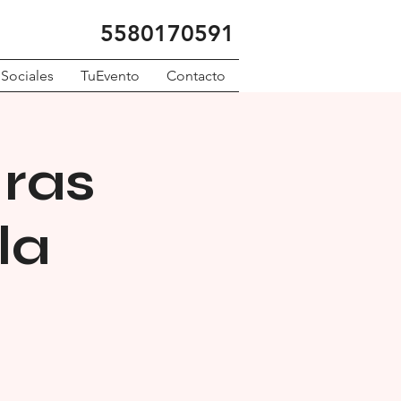
5580170591
 Sociales
TuEvento
Contacto
dras
la